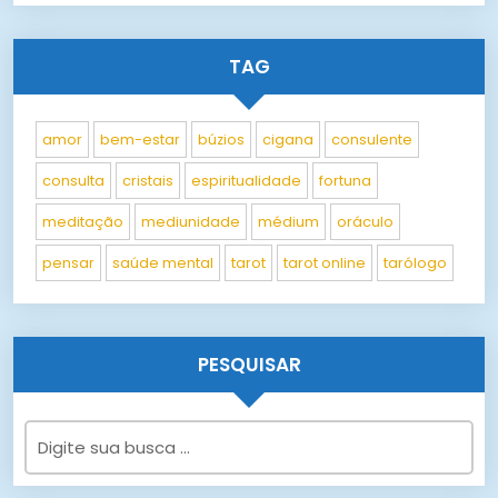
TAG
amor
bem-estar
búzios
cigana
consulente
consulta
cristais
espiritualidade
fortuna
meditação
mediunidade
médium
oráculo
pensar
saúde mental
tarot
tarot online
tarólogo
PESQUISAR