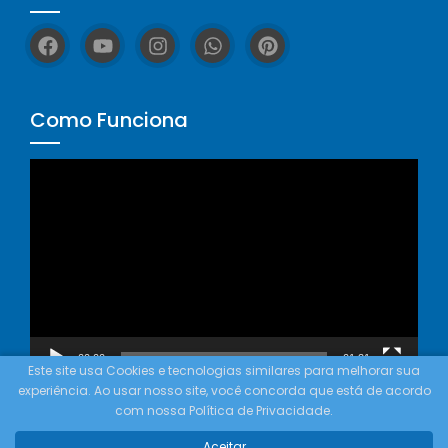
Como Funciona
Tocador
de
vídeo
00:00
01:21
Este site usa Cookies e tecnologias similares para melhorar sua
experiência. Ao usar nosso site, você concorda que está de acordo
com nossa Política de Privacidade.
© Copyright 2023 - Rainhas Misticas® - Todos os direitos
reservados.
Aceitar