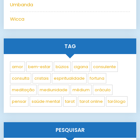
Umbanda
Wicca
TAG
amor
bem-estar
búzios
cigana
consulente
consulta
cristais
espiritualidade
fortuna
meditação
mediunidade
médium
oráculo
pensar
saúde mental
tarot
tarot online
tarólogo
PESQUISAR