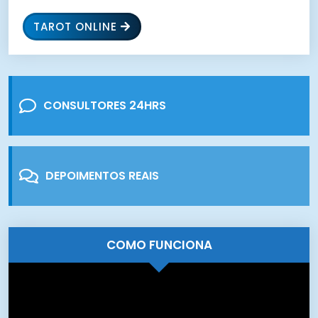
TAROT ONLINE
CONSULTORES 24HRS
DEPOIMENTOS REAIS
COMO FUNCIONA
Tocador
de
vídeo