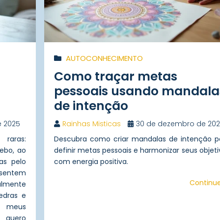
AUTOCONHECIMENTO
Como traçar metas
pessoais usando mandala
de intenção
e 2025
Rainhas Misticas
30 de dezembro de 20
 raras:
Descubra como criar mandalas de intenção p
cebo, ao
definir metas pessoais e harmonizar seus objeti
as pelo
com energia positiva.
 sentem
Continu
lmente
edras e
s meus
, quero