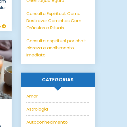
Orientação Agora
uam
lar
Consulta Espiritual: Como
Destravar Caminhos Com
e
Oráculos e Rituais
Consulta espiritual por chat:
clareza e acolhimento
imediato
CATEGORIAS
Amor
Astrologia
Autoconhecimento
s