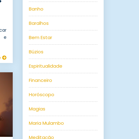
Banho
Baralhos
car
Bem Estar
a e
Búzios
e
Espiritualidade
Financeiro
Horóscopo
Magias
Maria Mulambo
Meditação