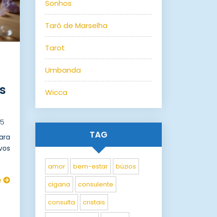
Sonhos
Tarô de Marselha
Tarot
Umbanda
s
Wicca
25
TAG
ara
vos
amor
bem-estar
búzios
e
cigana
consulente
consulta
cristais