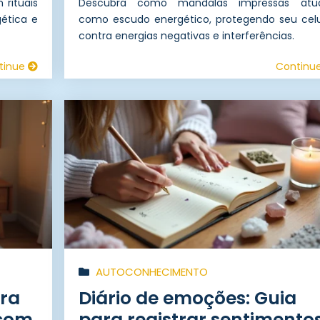
rituais
Descubra como mandalas impressas at
gética e
como escudo energético, protegendo seu celu
contra energias negativas e interferências.
tinue
Continu
AUTOCONHECIMENTO
ara
Diário de emoções: Guia
 com
para registrar sentimento