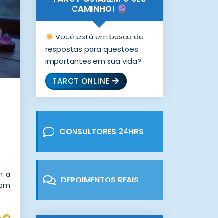
CAMINHO!
Você está em busca de
respostas para questões
importantes em sua vida?
TAROT ONLINE
CONSULTORES 24HRS
m a
DEPOIMENTOS REAIS
vam
e