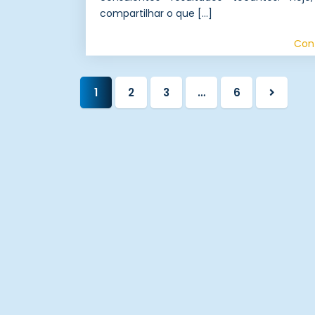
compartilhar o que […]
Con
1
2
3
…
6
Próxim
página