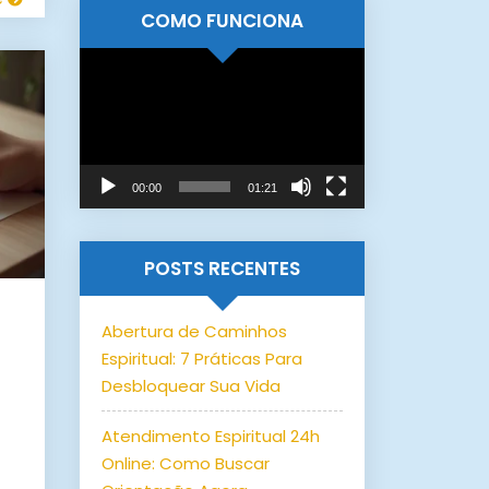
COMO FUNCIONA
Tocador
de
vídeo
00:00
01:21
POSTS RECENTES
Abertura de Caminhos
Espiritual: 7 Práticas Para
o
Desbloquear Sua Vida
Atendimento Espiritual 24h
Online: Como Buscar