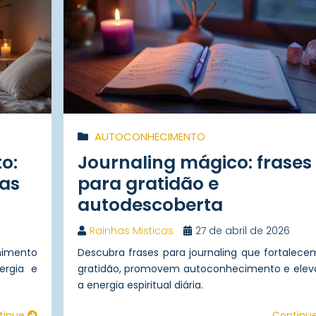
AUTOCONHECIMENTO
o:
Journaling mágico: frases
ias
para gratidão e
autodescoberta
6
Rainhas Misticas
27 de abril de 2026
himento
Descubra frases para journaling que fortalece
ergia e
gratidão, promovem autoconhecimento e ele
a energia espiritual diária.
tinue
Continu