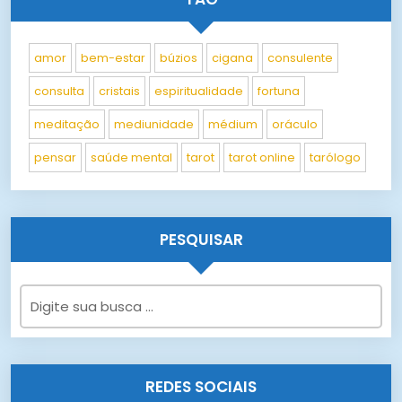
amor
bem-estar
búzios
cigana
consulente
consulta
cristais
espiritualidade
fortuna
meditação
mediunidade
médium
oráculo
pensar
saúde mental
tarot
tarot online
tarólogo
PESQUISAR
REDES SOCIAIS