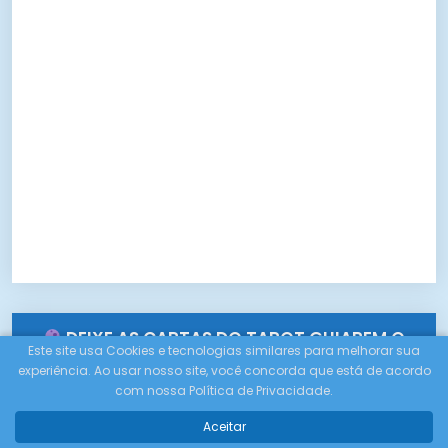
DEIXE AS CARTAS DO TAROT GUIAREM O
Este site usa Cookies e tecnologias similares para melhorar sua
SEU CAMINHO!
experiência. Ao usar nosso site, você concorda que está de acordo
com nossa Política de Privacidade.
Você está em busca de respostas para
Aceitar
questões importantes em sua vida?