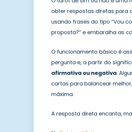
O tarot de sim ou não é uma 
obter respostas diretas para
usando frases do tipo “Vou c
proposta?” e embaralha as ca
O funcionamento básico é ass
pergunta e, a partir do signif
afirmativa ou negativa
. Alg
cartas para balancear melhor
máxima.
A resposta direta encanta, m