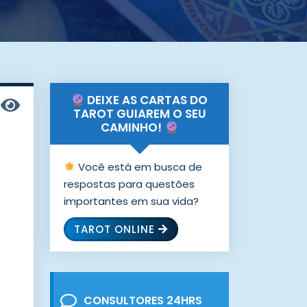
DEIXE AS CARTAS DO
TAROT GUIAREM O SEU
CAMINHO!
Você está em busca de
respostas para questões
importantes em sua vida?
TAROT ONLINE
CONSULTORES 24HRS