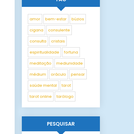
amor
bem-estar
búzios
cigana
consulente
consulta
cristais
espiritualidade
fortuna
meditação
mediunidade
médium
oráculo
pensar
saúde mental
tarot
tarot online
tarólogo
PESQUISAR