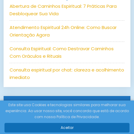
Abertura de Caminhos Espiritual: 7 Práticas Para
Desbloquear Sua Vida
Atendimento Espiritual 24h Online: Como Buscar
Orientação Agora
Consulta Espiritual: Como Destravar Caminhos
Com Oráculos e Rituais
Consulta espiritual por chat: clareza e acolhimento
imediato
CATEGORIAS
Este site usa Cookies e tecnologias similares para melhorar sua
experiência. Ao usar nosso site, você concorda que está de acordo
com nossa Política de Privacidade.
Amor
Aceitar