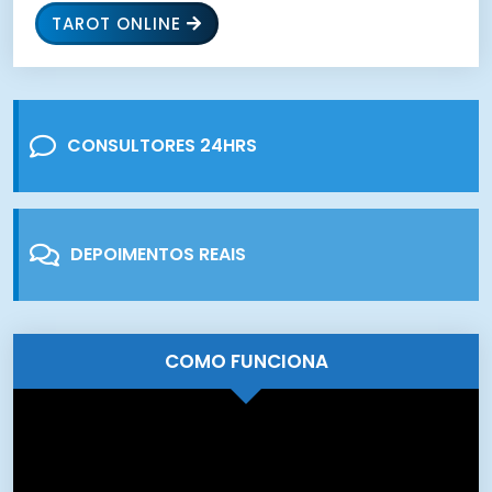
TAROT ONLINE
CONSULTORES 24HRS
DEPOIMENTOS REAIS
COMO FUNCIONA
Tocador
de
vídeo