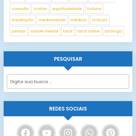
consulta
cristais
espiritualidade
fortuna
meditação
mediunidade
médium
oráculo
pensar
saúde mental
tarot
tarot online
tarólogo
PESQUISAR
REDES SOCIAIS