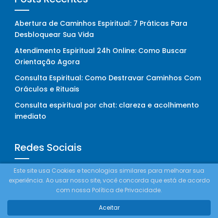
Abertura de Caminhos Espiritual: 7 Práticas Para
Desbloquear Sua Vida
Atendimento Espiritual 24h Online: Como Buscar
Orientação Agora
Consulta Espiritual: Como Destravar Caminhos Com
Oráculos e Rituais
Consulta espiritual por chat: clareza e acolhimento
imediato
Redes Sociais
Este site usa Cookies e tecnologias similares para melhorar sua
experiência. Ao usar nosso site, você concorda que está de acordo
com nossa Política de Privacidade.
Aceitar
Como Funciona