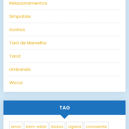
Relacionamentos
Simpatias
Sonhos
Tarô de Marselha
Tarot
Umbanda
Wicca
TAG
amor
bem-estar
búzios
cigana
consulente