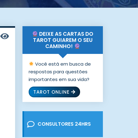
DEIXE AS CARTAS DO
TAROT GUIAREM O SEU
CAMINHO!
Você está em busca de
respostas para questões
importantes em sua vida?
TAROT ONLINE
CONSULTORES 24HRS