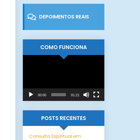
DEPOIMENTOS REAIS
COMO FUNCIONA
Tocador
de
vídeo
00:00
01:21
POSTS RECENTES
Consulta Espiritual em