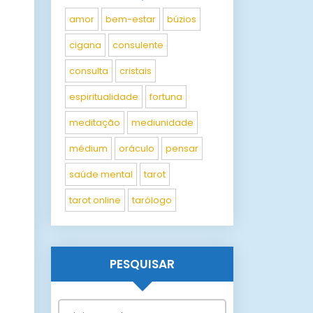
amor
bem-estar
búzios
cigana
consulente
consulta
cristais
espiritualidade
fortuna
meditação
mediunidade
médium
oráculo
pensar
saúde mental
tarot
tarot online
tarólogo
PESQUISAR