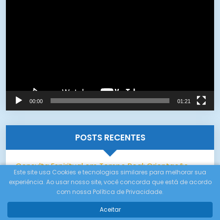
de
vídeo
00:00
01:21
POSTS RECENTES
Consulta Espiritual em Tempo Real: Orientação
Este site usa Cookies e tecnologias similares para melhorar sua
Online Já
experiência. Ao usar nosso site, você concorda que está de acordo
com nossa Política de Privacidade.
Tarot para Trabalho e Dinheiro: Dicas e Tiragens
Aceitar
Práticas