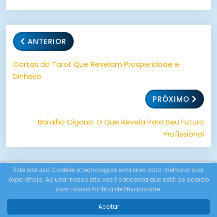
ANTERIOR
Cartas do Tarot Que Revelam Prosperidade e
Dinheiro
PRÓXIMO
Baralho Cigano: O Que Revela Para Seu Futuro
Profissional
Este site usa Cookies e tecnologias similares para melhorar sua
Artigos Relacionados
experiência. Ao usar nosso site, você concorda que está de acordo
com nossa Política de Privacidade.
Aceitar