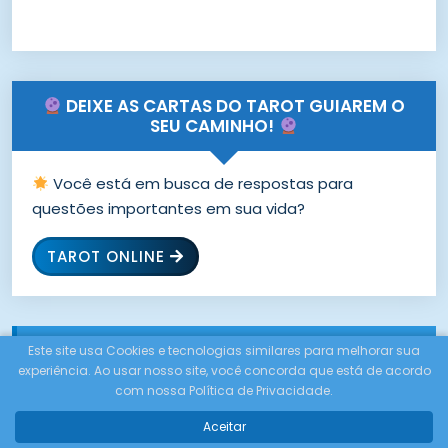
DEIXE AS CARTAS DO TAROT GUIAREM O
SEU CAMINHO!
Você está em busca de respostas para
questões importantes em sua vida?
TAROT ONLINE
Este site usa Cookies e tecnologias similares para melhorar sua
CONSULTORES 24HRS
experiência. Ao usar nosso site, você concorda que está de acordo
com nossa Política de Privacidade.
Aceitar