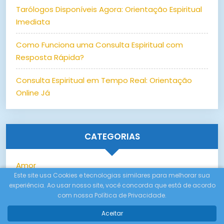
Tarólogos Disponíveis Agora: Orientação Espiritual
Imediata
Como Funciona uma Consulta Espiritual com
Resposta Rápida?
Consulta Espiritual em Tempo Real: Orientação
Online Já
CATEGORIAS
Amor
Este site usa Cookies e tecnologias similares para melhorar sua
experiência. Ao usar nosso site, você concorda que está de acordo
Astrologia
com nossa Política de Privacidade.
Autoconhecimento
Aceitar