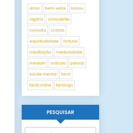
amor
bem-estar
búzios
cigana
consulente
consulta
cristais
espiritualidade
fortuna
meditação
mediunidade
médium
oráculo
pensar
saúde mental
tarot
tarot online
tarólogo
PESQUISAR