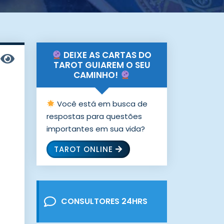
DEIXE AS CARTAS DO
TAROT GUIAREM O SEU
CAMINHO!
Você está em busca de
respostas para questões
importantes em sua vida?
TAROT ONLINE
CONSULTORES 24HRS