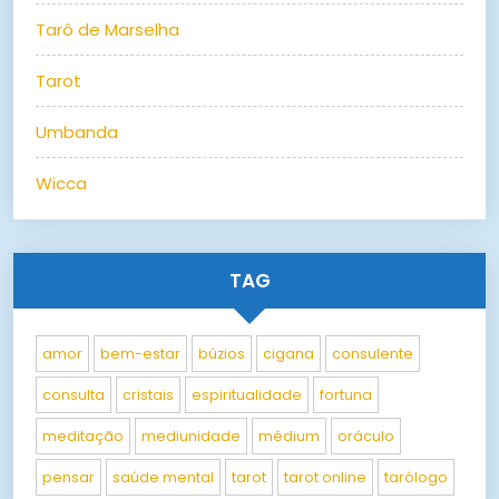
Tarô de Marselha
Tarot
Umbanda
Wicca
TAG
amor
bem-estar
búzios
cigana
consulente
consulta
cristais
espiritualidade
fortuna
meditação
mediunidade
médium
oráculo
pensar
saúde mental
tarot
tarot online
tarólogo