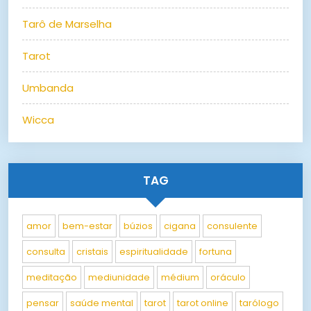
Tarô de Marselha
Tarot
Umbanda
Wicca
TAG
amor
bem-estar
búzios
cigana
consulente
consulta
cristais
espiritualidade
fortuna
meditação
mediunidade
médium
oráculo
pensar
saúde mental
tarot
tarot online
tarólogo