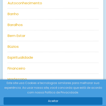
Autoconhecimento
Banho
Baralhos
Bem Estar
Búzios
Espiritualidade
Financeiro
Horóscopo
Este site usa Cookies e tecnologias similares para melhorar sua
experiência. Ao usar nosso site, você concorda que está de acordo
Magias
com nossa Política de Privacidade.
Maria Mulambo
Aceitar