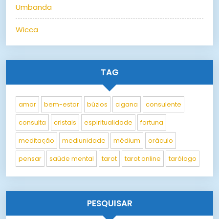
Umbanda
Wicca
TAG
amor
bem-estar
búzios
cigana
consulente
consulta
cristais
espiritualidade
fortuna
meditação
mediunidade
médium
oráculo
pensar
saúde mental
tarot
tarot online
tarólogo
PESQUISAR