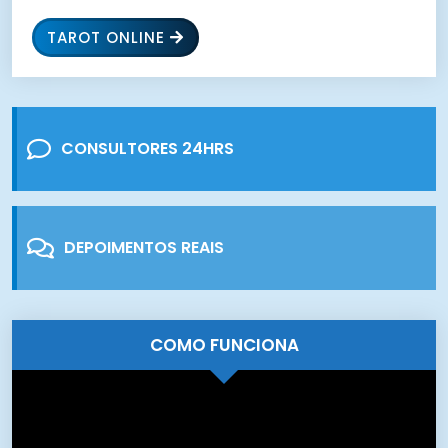
TAROT ONLINE
CONSULTORES 24HRS
DEPOIMENTOS REAIS
COMO FUNCIONA
Tocador
de
vídeo