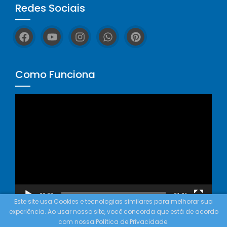
Redes Sociais
Como Funciona
Tocador
de
vídeo
00:00
01:21
Este site usa Cookies e tecnologias similares para melhorar sua
experiência. Ao usar nosso site, você concorda que está de acordo
com nossa Política de Privacidade.
© Copyright 2023 - Rainhas Misticas® - Todos os direitos