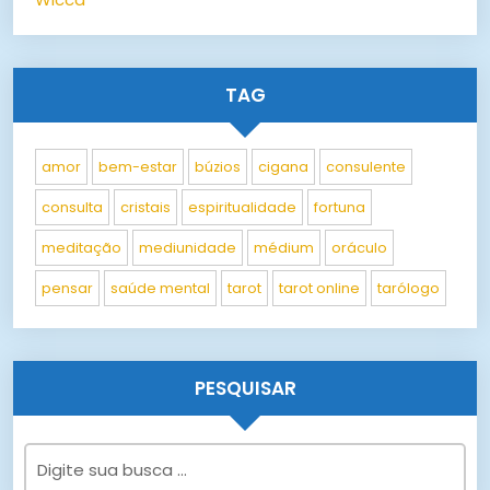
TAG
amor
bem-estar
búzios
cigana
consulente
consulta
cristais
espiritualidade
fortuna
meditação
mediunidade
médium
oráculo
pensar
saúde mental
tarot
tarot online
tarólogo
PESQUISAR