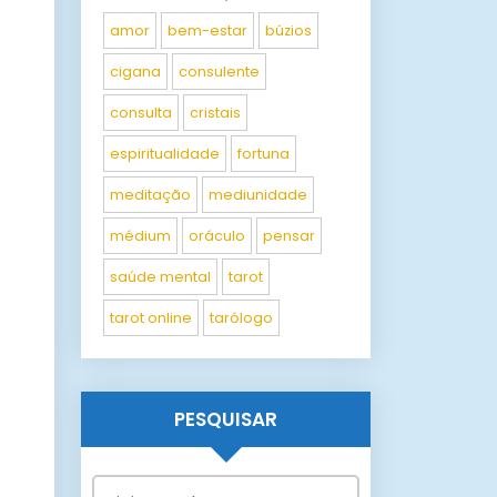
amor
bem-estar
búzios
cigana
consulente
consulta
cristais
espiritualidade
fortuna
meditação
mediunidade
médium
oráculo
pensar
saúde mental
tarot
tarot online
tarólogo
PESQUISAR