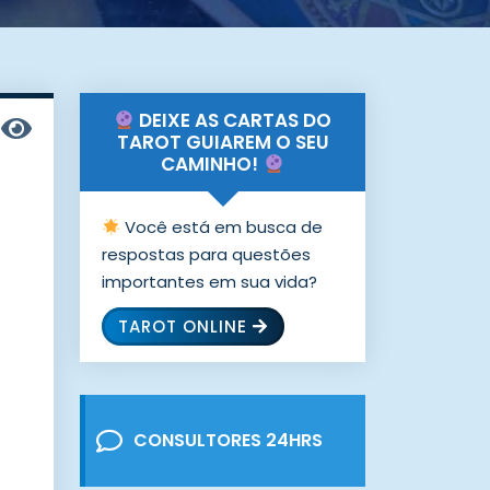
DEIXE AS CARTAS DO
TAROT GUIAREM O SEU
CAMINHO!
Você está em busca de
respostas para questões
importantes em sua vida?
TAROT ONLINE
CONSULTORES 24HRS