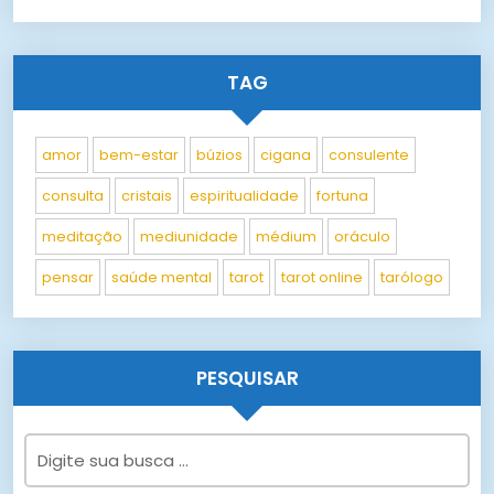
TAG
amor
bem-estar
búzios
cigana
consulente
consulta
cristais
espiritualidade
fortuna
meditação
mediunidade
médium
oráculo
pensar
saúde mental
tarot
tarot online
tarólogo
PESQUISAR