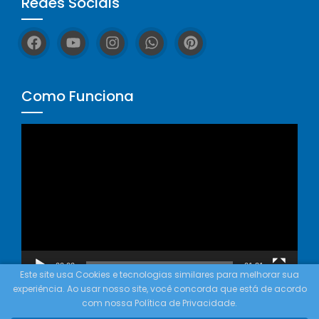
Redes Sociais
Como Funciona
Tocador
de
vídeo
00:00
01:21
Este site usa Cookies e tecnologias similares para melhorar sua
experiência. Ao usar nosso site, você concorda que está de acordo
com nossa Política de Privacidade.
© Copyright 2023 - Rainhas Misticas® - Todos os direitos