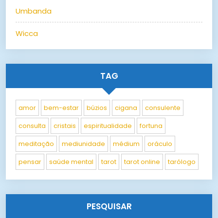
Umbanda
Wicca
TAG
amor
bem-estar
búzios
cigana
consulente
consulta
cristais
espiritualidade
fortuna
meditação
mediunidade
médium
oráculo
pensar
saúde mental
tarot
tarot online
tarólogo
PESQUISAR