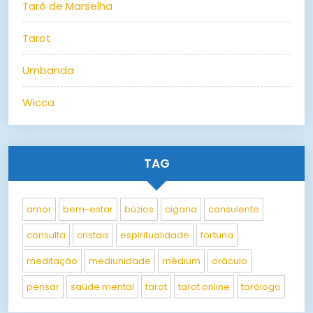
Tarô de Marselha
Tarot
Umbanda
Wicca
TAG
amor
bem-estar
búzios
cigana
consulente
consulta
cristais
espiritualidade
fortuna
meditação
mediunidade
médium
oráculo
pensar
saúde mental
tarot
tarot online
tarólogo