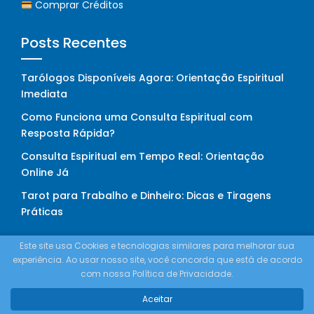
Comprar Créditos
Posts Recentes
Tarólogos Disponíveis Agora: Orientação Espiritual
Imediata
Como Funciona uma Consulta Espiritual com
Resposta Rápida?
Consulta Espiritual em Tempo Real: Orientação
Online Já
Tarot para Trabalho e Dinheiro: Dicas e Tiragens
Práticas
Este site usa Cookies e tecnologias similares para melhorar sua
Redes Sociais
experiência. Ao usar nosso site, você concorda que está de acordo
com nossa Política de Privacidade.
Aceitar