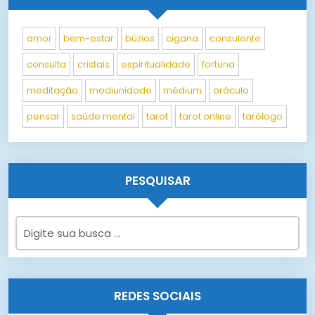
amor
bem-estar
búzios
cigana
consulente
consulta
cristais
espiritualidade
fortuna
meditação
mediunidade
médium
oráculo
pensar
saúde mental
tarot
tarot online
tarólogo
PESQUISAR
REDES SOCIAIS