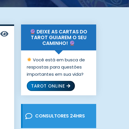
DEIXE AS CARTAS DO
TAROT GUIAREM O SEU
CAMINHO!
Você está em busca de
respostas para questões
importantes em sua vida?
TAROT ONLINE
CONSULTORES 24HRS