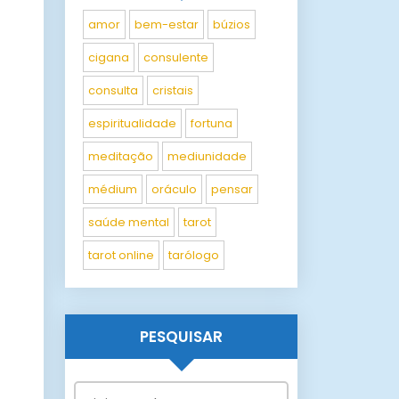
amor
bem-estar
búzios
cigana
consulente
consulta
cristais
espiritualidade
fortuna
meditação
mediunidade
médium
oráculo
pensar
saúde mental
tarot
tarot online
tarólogo
PESQUISAR