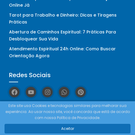
Online Já
Tarot para Trabalho e Dinheiro: Dicas e Tiragens
Práticas
Abertura de Caminhos Espiritual: 7 Práticas Para
Desbloquear Sua Vida
Atendimento Espiritual 24h Online: Como Buscar
Orientação Agora
Redes Sociais
Este site usa Cookies e tecnologias similares para melhorar sua
experiência. Ao usar nosso site, você concorda que está de acordo
Como Funciona
com nossa Política de Privacidade.
Aceitar
Tocador