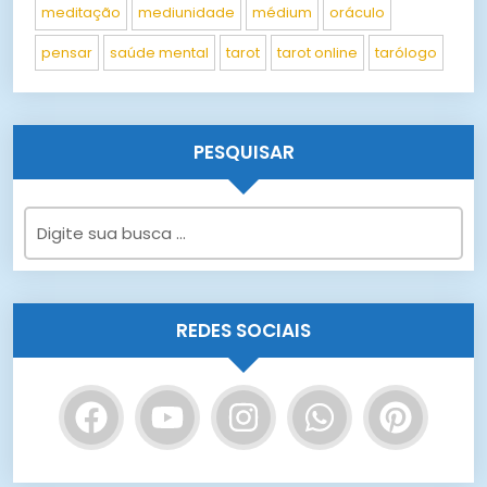
meditação
mediunidade
médium
oráculo
pensar
saúde mental
tarot
tarot online
tarólogo
PESQUISAR
REDES SOCIAIS