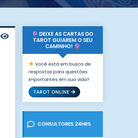
DEIXE AS CARTAS DO
TAROT GUIAREM O SEU
CAMINHO!
Você está em busca de
respostas para questões
importantes em sua vida?
TAROT ONLINE
CONSULTORES 24HRS