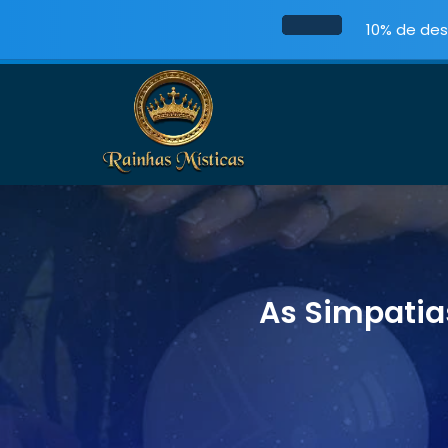
10% de des
As Simpatia