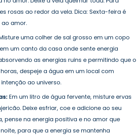
a no amor. Deixe a vela queimar toda. Para
res rosas ao redor da vela. Dica: Sexta-feira é
o ao amor.
Misture uma colher de sal grosso em um copo
 em um canto da casa onde sente energia
absorvendo as energias ruins e permitindo que o
4 horas, despeje a água em um local com
intenção ao universo.
as:
Em um litro de água fervente, misture ervas
ericão. Deixe esfriar, coe e adicione ao seu
, pense na energia positiva e no amor que
 à noite, para que a energia se mantenha