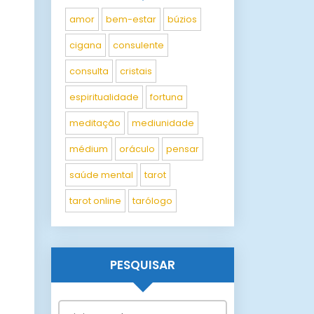
amor
bem-estar
búzios
cigana
consulente
consulta
cristais
espiritualidade
fortuna
meditação
mediunidade
médium
oráculo
pensar
saúde mental
tarot
tarot online
tarólogo
PESQUISAR