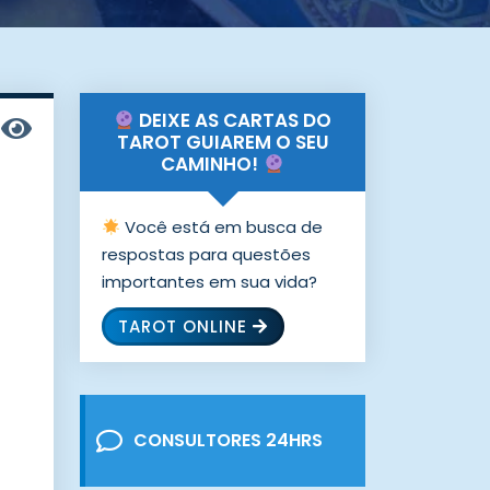
DEIXE AS CARTAS DO
TAROT GUIAREM O SEU
CAMINHO!
Você está em busca de
respostas para questões
importantes em sua vida?
TAROT ONLINE
CONSULTORES 24HRS