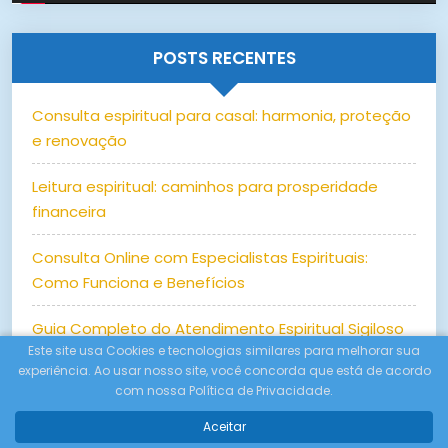
POSTS RECENTES
Consulta espiritual para casal: harmonia, proteção
e renovação
Leitura espiritual: caminhos para prosperidade
financeira
Consulta Online com Especialistas Espirituais:
Como Funciona e Benefícios
Guia Completo do Atendimento Espiritual Sigiloso
Este site usa Cookies e tecnologias similares para melhorar sua
Online
experiência. Ao usar nosso site, você concorda que está de acordo
com nossa Política de Privacidade.
Aceitar
CATEGORIAS