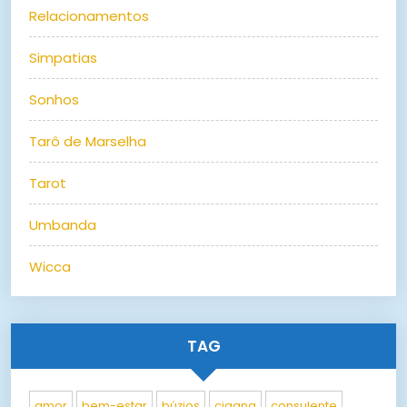
Relacionamentos
Simpatias
Sonhos
Tarô de Marselha
Tarot
Umbanda
Wicca
TAG
amor
bem-estar
búzios
cigana
consulente