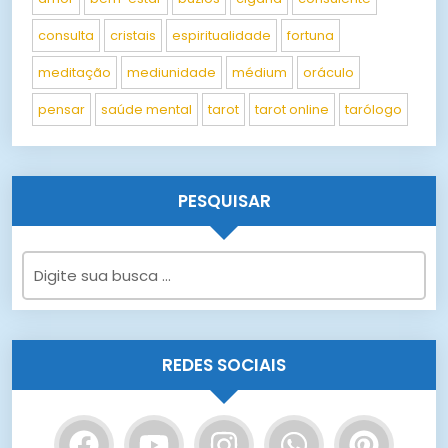
consulta
cristais
espiritualidade
fortuna
meditação
mediunidade
médium
oráculo
pensar
saúde mental
tarot
tarot online
tarólogo
PESQUISAR
REDES SOCIAIS