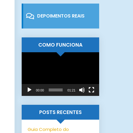
DEPOIMENTOS REAIS
COMO FUNCIONA
Tocador
de
vídeo
00:00
01:21
POSTS RECENTES
Guia Completo do