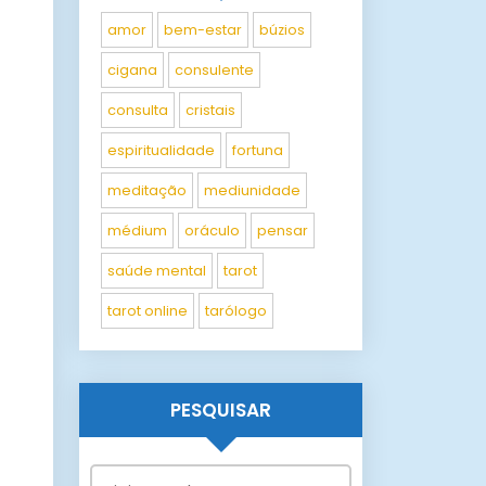
amor
bem-estar
búzios
cigana
consulente
consulta
cristais
espiritualidade
fortuna
meditação
mediunidade
médium
oráculo
pensar
saúde mental
tarot
tarot online
tarólogo
PESQUISAR