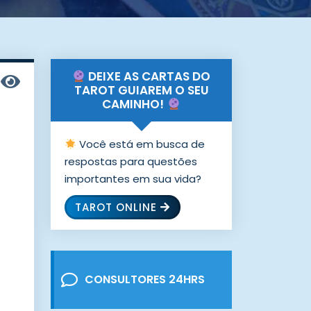
DEIXE AS CARTAS DO
TAROT GUIAREM O SEU
CAMINHO!
Você está em busca de
respostas para questões
importantes em sua vida?
TAROT ONLINE
CONSULTORES 24HRS