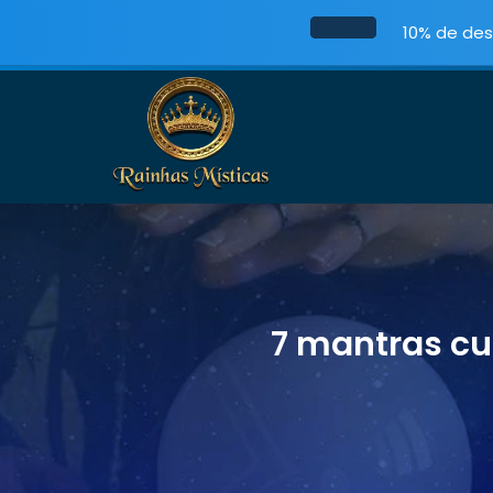
10% de des
7 mantras cur