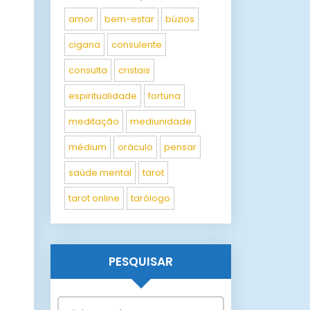
amor
bem-estar
búzios
cigana
consulente
consulta
cristais
espiritualidade
fortuna
meditação
mediunidade
médium
oráculo
pensar
saúde mental
tarot
tarot online
tarólogo
PESQUISAR