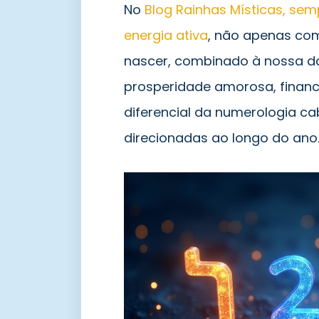
No
Blog Rainhas Místicas, s
energia ativa
, não apenas co
nascer, combinado à nossa da
prosperidade amorosa, finan
diferencial da numerologia ca
direcionadas ao longo do ano