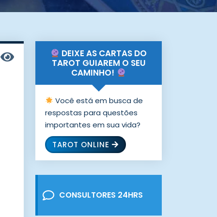
DEIXE AS CARTAS DO
TAROT GUIAREM O SEU
CAMINHO!
Você está em busca de
respostas para questões
importantes em sua vida?
TAROT ONLINE
CONSULTORES 24HRS