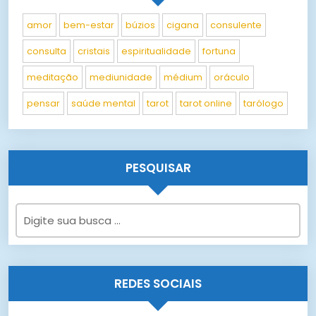
amor
bem-estar
búzios
cigana
consulente
consulta
cristais
espiritualidade
fortuna
meditação
mediunidade
médium
oráculo
pensar
saúde mental
tarot
tarot online
tarólogo
PESQUISAR
REDES SOCIAIS