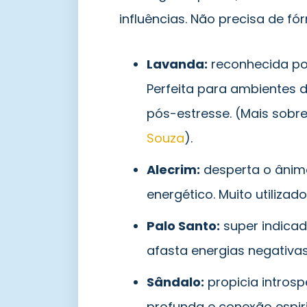
influências. Não precisa de fór
Lavanda:
reconhecida por
Perfeita para ambientes 
pós-estresse. (Mais sobre
Souza
).
Alecrim:
desperta o ânimo
energético. Muito utiliza
Palo Santo:
super indicad
afasta energias negativa
Sândalo:
propicia intros
profunda e conexão espiri