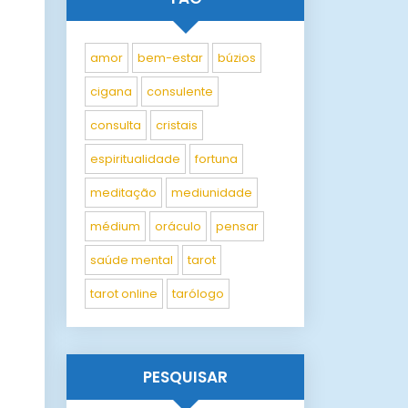
amor
bem-estar
búzios
cigana
consulente
consulta
cristais
espiritualidade
fortuna
meditação
mediunidade
médium
oráculo
pensar
saúde mental
tarot
tarot online
tarólogo
PESQUISAR