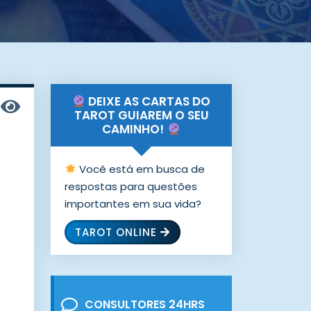
DEIXE AS CARTAS DO
TAROT GUIAREM O SEU
CAMINHO!
Você está em busca de
respostas para questões
importantes em sua vida?
TAROT ONLINE
CONSULTORES 24HRS