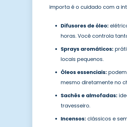
importa é o cuidado com a in
Difusores de óleo:
elétri
horas. Você controla tant
Sprays aromáticos:
prát
locais pequenos.
Óleos essenciais:
podem 
mesmo diretamente no c
Sachês e almofadas:
ide
travesseiro.
Incensos:
clássicos e semp