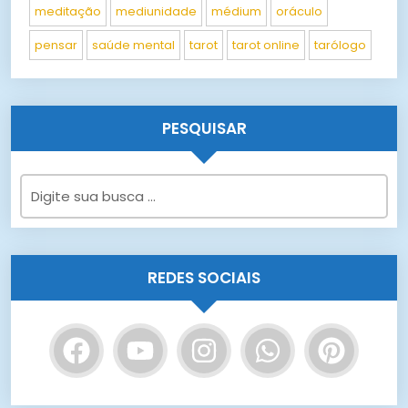
meditação
mediunidade
médium
oráculo
pensar
saúde mental
tarot
tarot online
tarólogo
PESQUISAR
REDES SOCIAIS