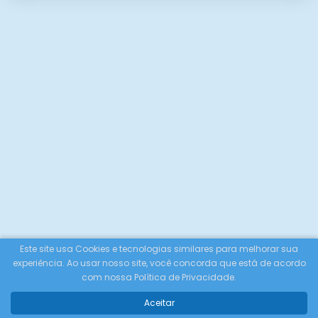
Este site usa Cookies e tecnologias similares para melhorar sua
experiência. Ao usar nosso site, você concorda que está de acordo
com nossa Política de Privacidade.
Aceitar