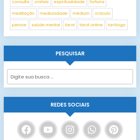
consulta
cristais
espiritualidade
fortuna
meditação
mediunidade
médium
oráculo
pensar
saúde mental
tarot
tarot online
tarólogo
PESQUISAR
REDES SOCIAIS