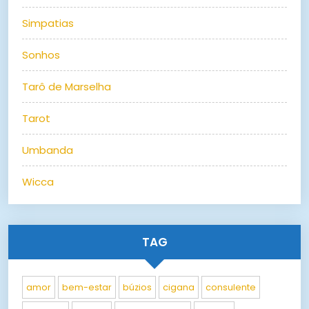
Simpatias
Sonhos
Tarô de Marselha
Tarot
Umbanda
Wicca
TAG
amor
bem-estar
búzios
cigana
consulente