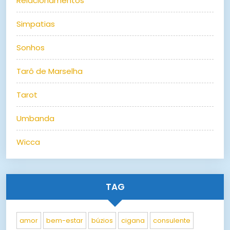
Relacionamentos
Simpatias
Sonhos
Tarô de Marselha
Tarot
Umbanda
Wicca
TAG
amor
bem-estar
búzios
cigana
consulente