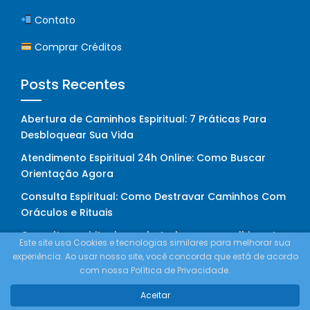
Contato
Comprar Créditos
Posts Recentes
Abertura de Caminhos Espiritual: 7 Práticas Para
Desbloquear Sua Vida
Atendimento Espiritual 24h Online: Como Buscar
Orientação Agora
Consulta Espiritual: Como Destravar Caminhos Com
Oráculos e Rituais
Consulta espiritual por chat: clareza e acolhimento
Este site usa Cookies e tecnologias similares para melhorar sua
imediato
experiência. Ao usar nosso site, você concorda que está de acordo
com nossa Política de Privacidade.
Redes Sociais
Aceitar