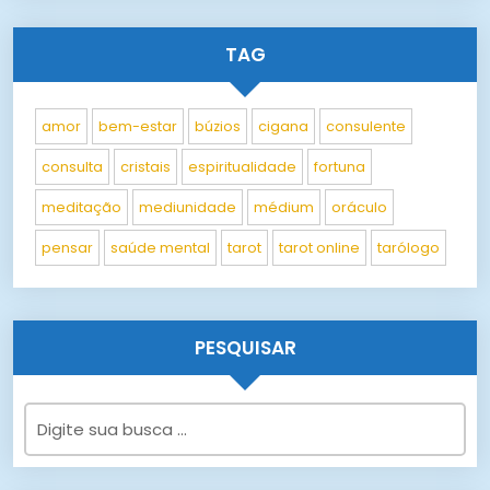
TAG
amor
bem-estar
búzios
cigana
consulente
consulta
cristais
espiritualidade
fortuna
meditação
mediunidade
médium
oráculo
pensar
saúde mental
tarot
tarot online
tarólogo
PESQUISAR