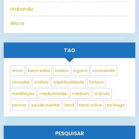
Umbanda
Wicca
TAG
amor
bem-estar
búzios
cigana
consulente
consulta
cristais
espiritualidade
fortuna
meditação
mediunidade
médium
oráculo
pensar
saúde mental
tarot
tarot online
tarólogo
PESQUISAR