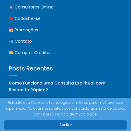
Consultores Online
Cadastre-se
Promoções
Contato
Comprar Créditos
Posts Recentes
Como Funciona uma Consulta Espiritual com
Resposta Rápida?
Consulta Espiritual em Tempo Real: Orientação
Este site usa Cookies e tecnologias similares para melhorar sua
Online Já
experiência. Ao usar nosso site, você concorda que está de acordo
com nossa Política de Privacidade.
Tarot para Trabalho e Dinheiro: Dicas e Tiragens
Práticas
Aceitar