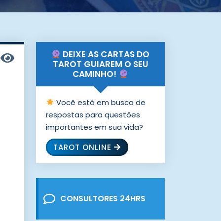
DEIXE AS CARTAS DO
TAROT GUIAREM O SEU
CAMINHO!
Você está em busca de
respostas para questões
importantes em sua vida?
TAROT ONLINE
CONSULTORES 24HRS