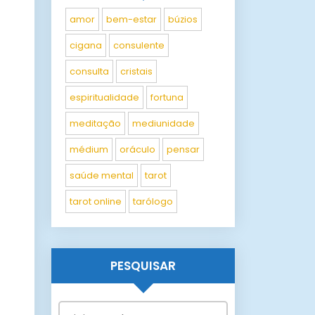
amor
bem-estar
búzios
cigana
consulente
consulta
cristais
espiritualidade
fortuna
meditação
mediunidade
médium
oráculo
pensar
saúde mental
tarot
tarot online
tarólogo
PESQUISAR