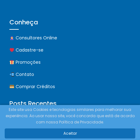
Conheça
Consultores Online
Cadastre-se
Promoções
Contato
Comprar Créditos
Posts Recentes
Este site usa Cookies e tecnologias similares para melhorar sua
experiência. Ao usar nosso site, você concorda que está de acordo
Consulta Online com Especialistas Espirituais: Como
com nossa Política de Privacidade.
Funciona e Benefícios
Aceitar
Guia Completo do Atendimento Espiritual Sigiloso