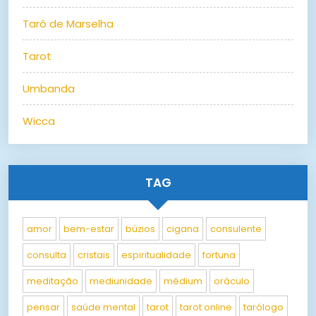
Tarô de Marselha
Tarot
Umbanda
Wicca
TAG
amor
bem-estar
búzios
cigana
consulente
consulta
cristais
espiritualidade
fortuna
meditação
mediunidade
médium
oráculo
pensar
saúde mental
tarot
tarot online
tarólogo