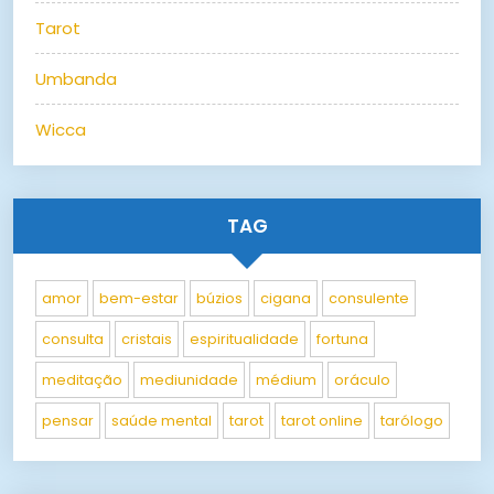
Tarot
Umbanda
Wicca
TAG
amor
bem-estar
búzios
cigana
consulente
consulta
cristais
espiritualidade
fortuna
meditação
mediunidade
médium
oráculo
pensar
saúde mental
tarot
tarot online
tarólogo