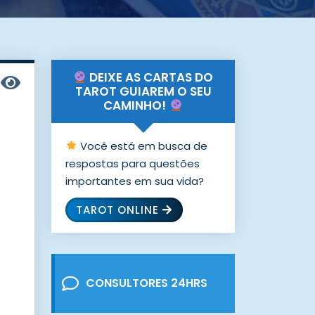
DEIXE AS CARTAS DO
TAROT GUIAREM O SEU
CAMINHO!
Você está em busca de
respostas para questões
importantes em sua vida?
TAROT ONLINE
CONSULTORES 24HRS