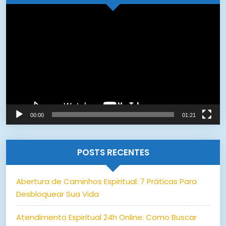
Tocador
de
vídeo
00:00
01:21
POSTS RECENTES
Abertura de Caminhos Espiritual: 7 Práticas Para
Desbloquear Sua Vida
Atendimento Espiritual 24h Online: Como Buscar