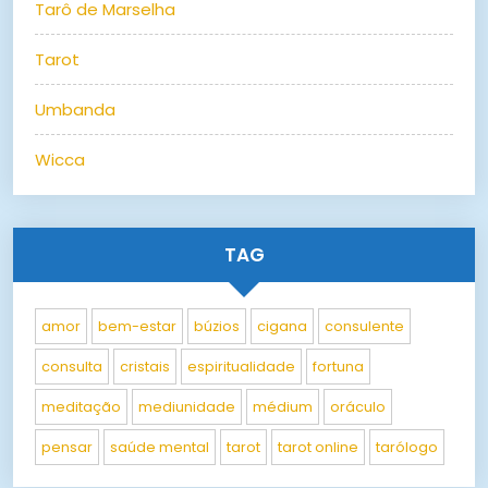
Tarô de Marselha
Tarot
Umbanda
Wicca
TAG
amor
bem-estar
búzios
cigana
consulente
consulta
cristais
espiritualidade
fortuna
meditação
mediunidade
médium
oráculo
pensar
saúde mental
tarot
tarot online
tarólogo