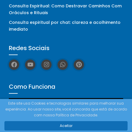
Consulta Espiritual: Como Destravar Caminhos Com
Oráculos e Rituais
Consulta espiritual por chat: clareza e acolhimento
imediato
Redes Sociais
Como Funciona
Tocador
Este site usa Cookies e tecnologias similares para melhorar sua
de
experiência. Ao usar nosso site, você concorda que está de acordo
vídeo
com nossa Política de Privacidade.
Aceitar