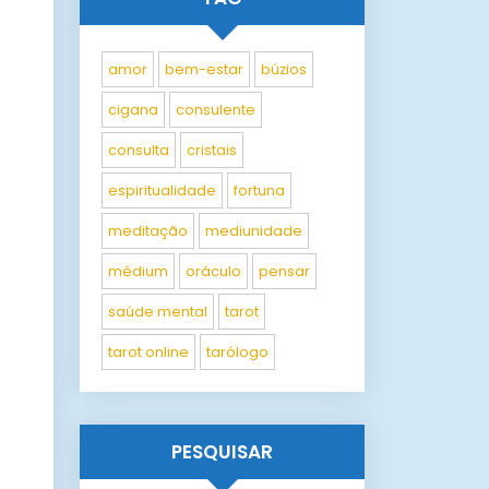
amor
bem-estar
búzios
cigana
consulente
consulta
cristais
espiritualidade
fortuna
meditação
mediunidade
médium
oráculo
pensar
saúde mental
tarot
tarot online
tarólogo
PESQUISAR