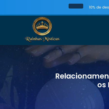
10% de des
Relacionament
os 